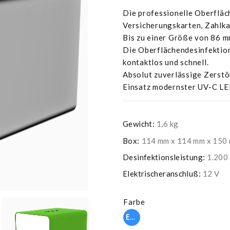
Die professionelle Oberfläc
Versicherungskarten, Zahlka
Bis zu einer Größe von 86 m
Die Oberflächendesinfektion 
kontaktlos und schnell.
Absolut zuverlässige Zerstö
Einsatz modernster UV-C LE
Gewicht:
1,6 kg
Box:
114 mm x 114 mm x 150
Desinfektionsleistung:
1.200 
Elektrischeranschluß:
12 V
Farbe
Edelstahl natur € 980,00 EUR