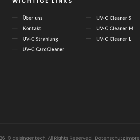
WICHTIGE LINKS
Über uns
UV-C Cleaner S
Kontakt
UV-C Cleaner M
UV-C Strahlung
UV-C Cleaner L
UV-C CardCleaner
26
© deisinger.tech
.
All Rights Reserved
.
Datenschutz
Impr