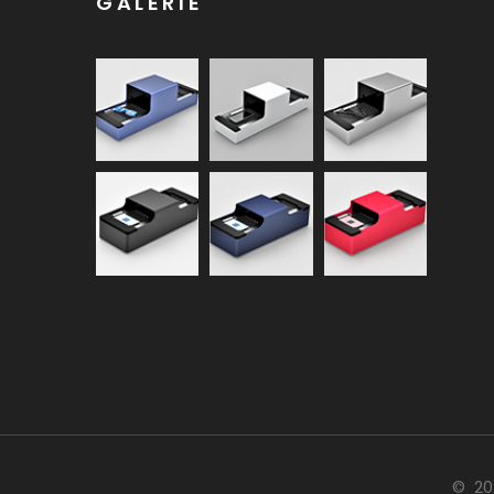
GALERIE
©
20